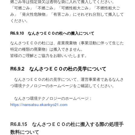
燃ごみ等は指定袋又は透明な袋に入れて搬入してください。
「可燃ごみ」「不燃ごみ」「可燃性粗大ごみ」「不燃性粗大ご
み」「発火性危険物」「有害ごみ」にそれぞれ分別して搬入して
ください。
R6.9.10 なんさつＥＣＯの杜への搬入について
なんさつＥＣＯの杜には、産業廃棄物（事業活動に伴って生じた
特定の種類の廃棄物）は搬入できません。
皆様のご理解とご協力をお願いいたします。
R6.9.2 なんさつＥＣＯの杜の見学について
なんさつＥＣＯの杜の見学について、運営事業者であるなんさ
つ環境テクノロジーのホームページをご確認してください。
なんさつ環境テクノロジーのホームページ：
https://nansatsu.ekankyo21.com
R6.8.15 なんさつＥＣＯの杜に搬入する際の処理手
数料について