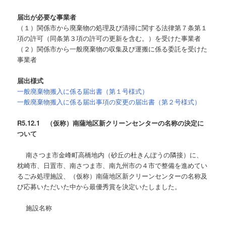
届出が必要な事業者
（１）関係市から廃棄物の処理及び清掃に関する法律第７条第１
項の許可（同条第３項の許可の更新を含む。）を受けた事業者
（２）関係市から一般廃棄物の収集及び運搬に係る委託を受けた
事業者
届出様式
一般廃棄物搬入に係る届出書（第１号様式）
一般廃棄物搬入に係る届出事項の変更の届出書（第２号様式）
R5.12.1
（仮称）南薩地区新クリーンセンターの名称の決定に
ついて
南さつま市金峰町高橋地内（砂丘の杜きんぽうの隣接）に、
枕崎市、日置市、南さつま市、南九州市の４市で整備を進めてい
るごみ処理施設、（仮称）南薩地区新クリーンセンターの名称及
び応募いただいた中から最優秀賞を決定いたしました。
施設名称