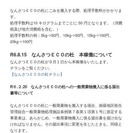
なんさつＥＣＯの杜にごみを搬入する際、処理手数料がかかりま
す。
処理手数料は10 キログラムまでごとに 50 円となります。（消費
税及び地方消費税を含む。）
処理手数料の例：5kg⇒50円、10kg⇒50円、15kg⇒100円、
20kg⇒100円
R6.8.15 なんさつＥＣＯの杜 本稼働について
なんさつＥＣＯの杜が９月１日から本稼働をいたします。
チラシをご覧ください。
【なんさつＥＣＯの杜チラシ】
R６.２.20
なんさつＥＣＯの杜への一般廃棄物搬入に係る届出
書等について
なんさつＥＣＯの杜に一般廃棄物を搬入する場合、南薩地区衛生
管理組合一般廃棄物処理施設条例第７条第１項第１号に規定する
事業者は、あらかじめ、一般廃棄物搬入に係る届出書を届け出な
ければなりません。その届出事項に変更を生じたときも、同様と
なります。