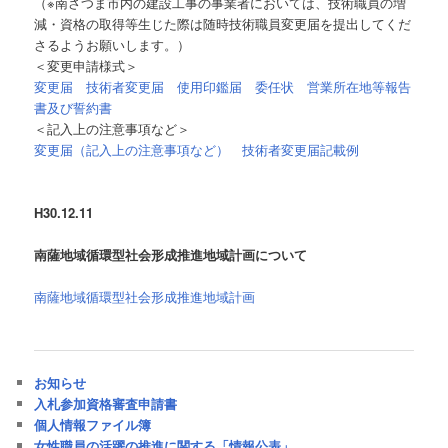
（※南さつま市内の建設工事の事業者においては、技術職員の増
減・資格の取得等生じた際は随時技術職員変更届を提出してくだ
さるようお願いします。）
＜変更申請様式＞
変更届
技術者変更届
使用印鑑届
委任状
営業所在地等報告
書及び誓約書
＜記入上の注意事項など＞
変更届（記入上の注意事項など）
技術者変更届記載例
H30.12.11
南薩地域循環型社会形成推進地域計画について
南薩地域循環型社会形成推進地域計画
お知らせ
入札参加資格審査申請書
個人情報ファイル簿
女性職員の活躍の推進に関する「情報公表」