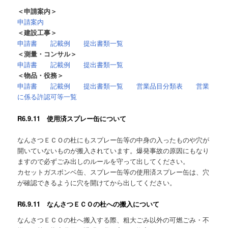
＜申請案内＞
申請案内
＜建設工事＞
申請書
記載例
提出書類一覧
＜測量・コンサル＞
申請書
記載例
提出書類一覧
＜物品・役務＞
申請書
記載例
提出書類一覧
営業品目分類表
営業
に係る許認可等一覧
R6.9.11 使用済スプレー缶について
なんさつＥＣＯの杜にもスプレー缶等の中身の入ったものや穴が
開いていないものが搬入されています。爆発事故の原因にもなり
ますので必ずごみ出しのルールを守って出してください。
カセットガスボンベ缶、スプレー缶等の使用済スプレー缶は、穴
が確認できるように穴を開けてから出してください。
R6.9.11 なんさつＥＣＯの杜への搬入について
なんさつＥＣＯの杜へ搬入する際、粗大ごみ以外の可燃ごみ・不