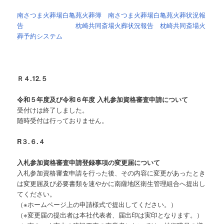
南さつま火葬場白亀苑火葬簿
南さつま火葬場白亀苑火葬状況報
告
枕崎共同斎場火葬状況報告
枕崎共同斎場火
葬予約システム
Ｒ４.12.５
令和５
年度及び令和６
年度
入札参加資格審査申請について
受付けは終了しました。
随時受付は行っておりません。
R３.６.４
入札参加資格審査申請登録事項の変更届について
入札参加資格審査申請を行った後、その内容に変更があったとき
は変更届及び必要書類を速やかに南薩地区衛生管理組合へ提出し
てください。
（※ホームページ上の申請様式で提出してください。）
（※変更届の提出者は本社代表者、届出印は実印となります。）