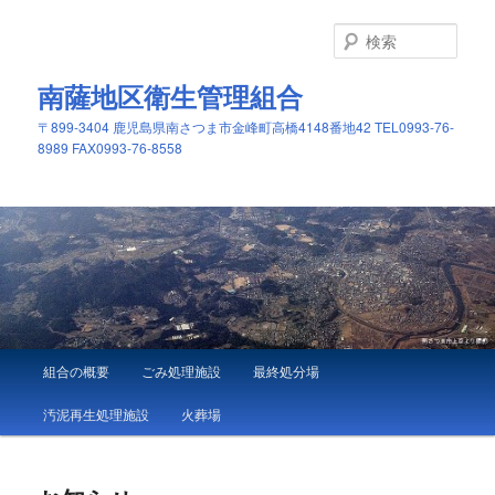
メ
イ
検
ン
索
コ
南薩地区衛生管理組合
ン
〒899-3404 鹿児島県南さつま市金峰町高橋4148番地42 TEL0993-76-
テ
8989 FAX0993-76-8558
ン
ツ
へ
移
動
メ
組合の概要
ごみ処理施設
最終処分場
イ
ン
汚泥再生処理施設
火葬場
メ
ニ
ュ